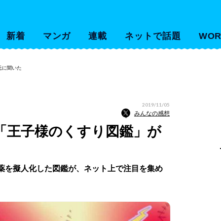
新着
マンガ
連載
ネットで話題
WOR
元に聞いた
2019/11/05
みんなの感想
「王子様のくすり図鑑」が
の薬を擬人化した図鑑が、ネット上で注目を集め