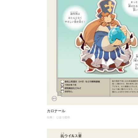
カロナール
出典： じほう提供