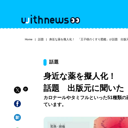
Home
話題
身近な薬を擬人化！ 「王子様のくすり図鑑」が話題 出版
話題
身近な薬を擬人化！ 
話題 出版元に聞いた
カロナールやタミフルといった51種類
ています。