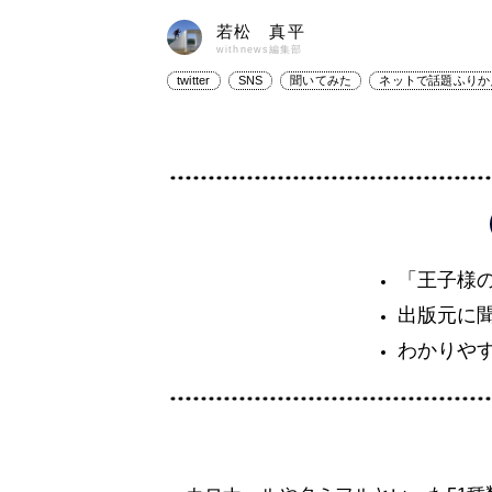
若松 真平
withnews編集部
twitter
SNS
聞いてみた
ネットで話題ふりか
「王子様
出版元に
わかりや