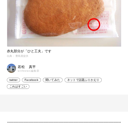
赤丸部分が「ひと工夫」です
出典： 豊島屋提供
若松 真平
withnews編集部
twitter
Facebook
聞いてみた
ネットで話題ふりかえり
これはすごい