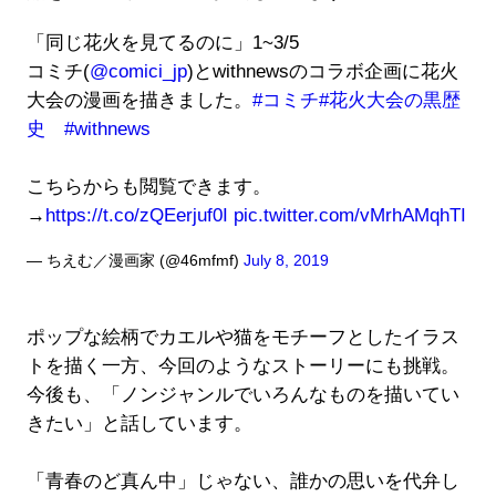
「同じ花火を見てるのに」1~3/5
コミチ(
@comici_jp
)とwithnewsのコラボ企画に花火
大会の漫画を描きました。
#コミチ
#花火大会の黒歴
史
#withnews
こちらからも閲覧できます。
→
https://t.co/zQEerjuf0I
pic.twitter.com/vMrhAMqhTI
— ちえむ／漫画家 (@46mfmf)
July 8, 2019
ポップな絵柄でカエルや猫をモチーフとしたイラス
トを描く一方、今回のようなストーリーにも挑戦。
今後も、「ノンジャンルでいろんなものを描いてい
きたい」と話しています。
「青春のど真ん中」じゃない、誰かの思いを代弁し