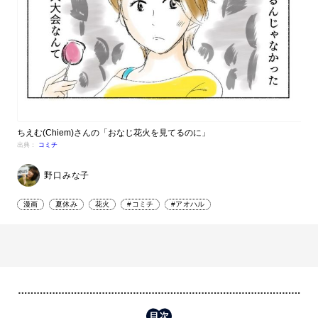
ちえむ(Chiem)さんの「おなじ花火を見てるのに」
出典：
コミチ
野口みな子
漫画
夏休み
花火
#コミチ
#アオハル