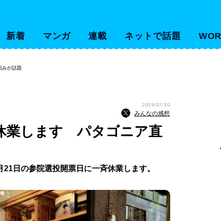
新着
マンガ
連載
ネットで話題
WOR
組みが話題
2019/07/10
みんなの感想
休業します パタゴニア直
月21日の参院選投開票日に一斉休業します。