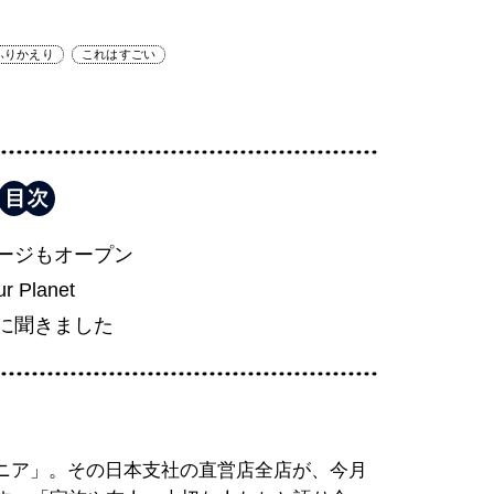
ふりかえり
これはすごい
ージもオープン
ur Planet
に聞きました
ニア」。その日本支社の直営店全店が、今月