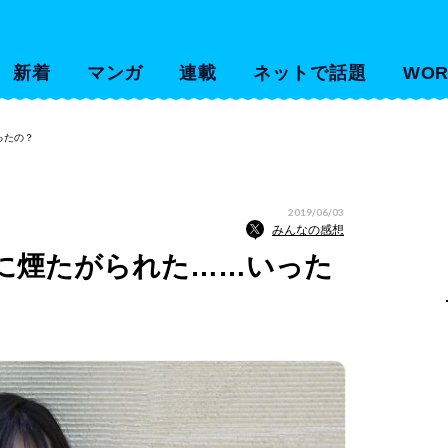
新着
マンガ
連載
ネットで話題
WOR
ったの？
2019/06/03
みんなの感想
に煙たがられた……いった