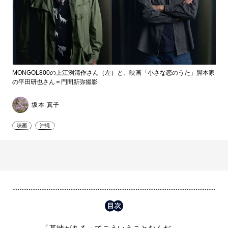
MONGOL800の上江洌清作さん（左）と、映画「小さな恋のうた」脚本家
の平田研也さん＝門間新弥撮影
坂本 真子
映画
沖縄