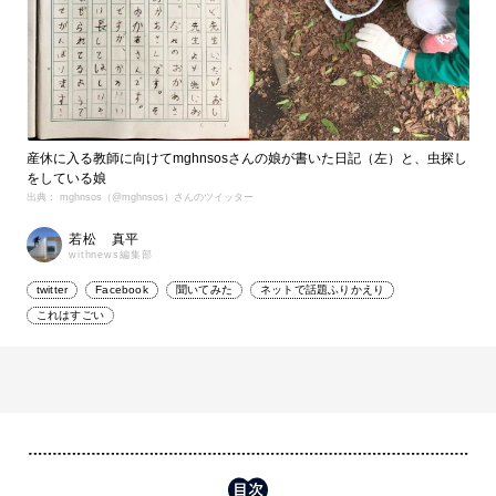
産休に入る教師に向けてmghnsosさんの娘が書いた日記（左）と、虫探し
をしている娘
出典： mghnsos（@mghnsos）さんのツイッター
若松 真平
withnews編集部
twitter
Facebook
聞いてみた
ネットで話題ふりかえり
これはすごい