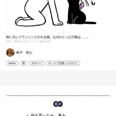
飼い主にブラッシングされる猫。なぜかとった行動は……。
出典： AKRさんのツイッター（@bou128）
神戸 郁人
twitter
猫
かわいい
ネットで話題ふりかえり
何を思ったか、鼻を……