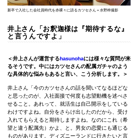
新卒で入社した会社員時代を赤裸々に語るカツセさん＝水野梓撮影
井上さん「お釈迦様は『期待するな』
と言うんですよ」
＜井上さんが運営する
hasunoha
には様々な質問が来
るそうです。中にはカツセさんの配属ガチャのよう
な具体的な悩みもあると言い、こう分析します。＞
井上さん「今のカツセさんの話を聞いてなるほどな
と思ったのが、入社面接で何度も志望動機を述べさ
せること。あれって、就活生は自己開示をしている
わけですよね。自分をさらけ出したのだから、受け
入れてもらえると期待しますよね。なのにこれ（希
望と違う配属先）かよ、と。男女の恋愛にも通じる
ものがあります。ディズニーランドに行きたいと言