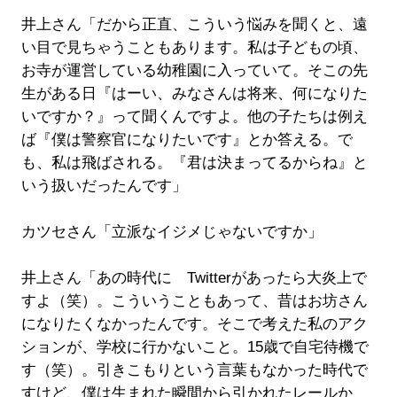
井上さん「だから正直、こういう悩みを聞くと、遠
い目で見ちゃうこともあります。私は子どもの頃、
お寺が運営している幼稚園に入っていて。そこの先
生がある日『はーい、みなさんは将来、何になりた
いですか？』って聞くんですよ。他の子たちは例え
ば『僕は警察官になりたいです』とか答える。で
も、私は飛ばされる。『君は決まってるからね』と
いう扱いだったんです」
カツセさん「立派なイジメじゃないですか」
井上さん「あの時代に Twitterがあったら大炎上で
すよ（笑）。こういうこともあって、昔はお坊さん
になりたくなかったんです。そこで考えた私のアク
ションが、学校に行かないこと。15歳で自宅待機で
す（笑）。引きこもりという言葉もなかった時代で
すけど、僕は生まれた瞬間から引かれたレールか