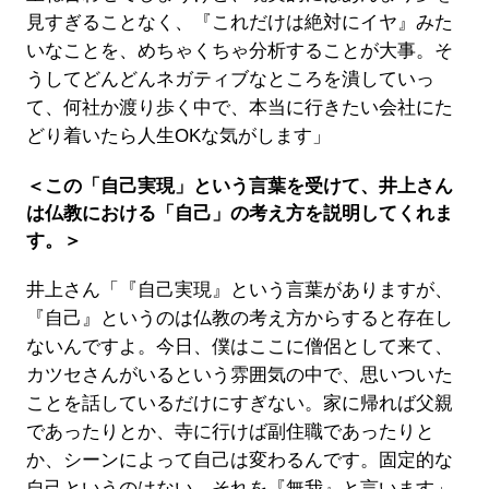
見すぎることなく、『これだけは絶対にイヤ』みた
いなことを、めちゃくちゃ分析することが大事。そ
うしてどんどんネガティブなところを潰していっ
て、何社か渡り歩く中で、本当に行きたい会社にた
どり着いたら人生OKな気がします」
＜この「自己実現」という言葉を受けて、井上さん
は仏教における「自己」の考え方を説明してくれま
す。＞
井上さん「『自己実現』という言葉がありますが、
『自己』というのは仏教の考え方からすると存在し
ないんですよ。今日、僕はここに僧侶として来て、
カツセさんがいるという雰囲気の中で、思いついた
ことを話しているだけにすぎない。家に帰れば父親
であったりとか、寺に行けば副住職であったりと
か、シーンによって自己は変わるんです。固定的な
自己というのはない、それを『無我』と言います」