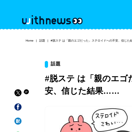
Home
話題
#脱ステ は「親のエゴだった」ステロイドへの不安、信じた
話題
#脱ステ は「親のエ
安、信じた結果……