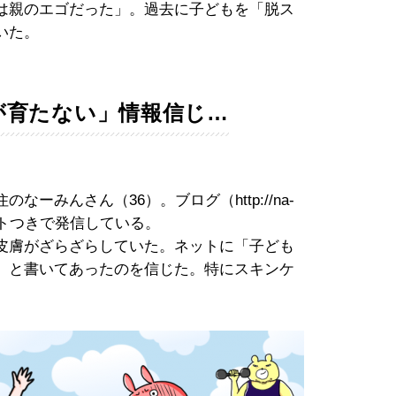
は親のエゴだった」。過去に子どもを「脱ス
いた。
が育たない」情報信じ…
ーみんさん（36）。ブログ（http://na-
イラストつきで発信している。
皮膚がざらざらしていた。ネットに「子ども
」と書いてあったのを信じた。特にスキンケ