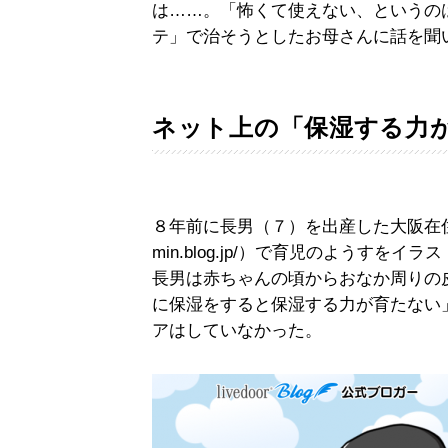
は……。「怖くて使えない、というの
テ」で治そうとしたお母さんに話を聞
ネット上の「保湿する力
８年前に長男（７）を出産した大阪在住のな
min.blog.jp/）で育児のようすを
長男は赤ちゃんの頃からおなか周りの
に保湿をすると保湿する力が育たない
アはしていなかった。