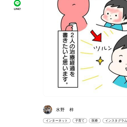
LINE!
水野 梓
インターネット
子育て
医療
インスタグラ