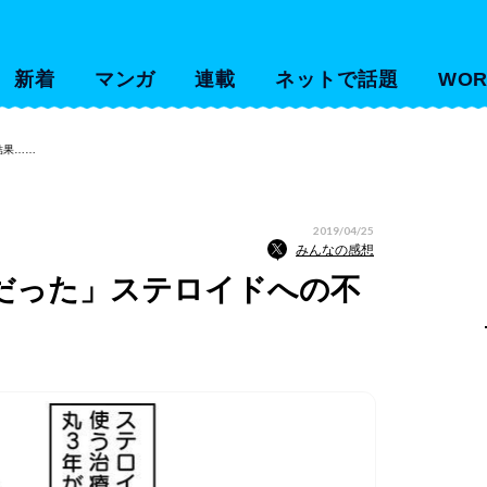
新着
マンガ
連載
ネットで話題
WOR
結果……
2019/04/25
みんなの感想
ゴだった」ステロイドへの不