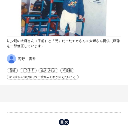
幼少期の大輝さん（手前）と「兄」だったモカさん＝大輝さん提供（画像
を一部修正しています）
高野 真吾
自殺
ＬＧＢＴ
生きづらさ
不登校
#12階から飛び降りて一度死んだ私が伝えたいこと