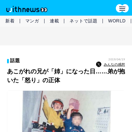
新着
マンガ
連載
ネットで話題
WORLD
2019/04/19
話題
みんなの感想
あこがれの兄が「姉」になった日……弟が抱
いた「怒り」の正体