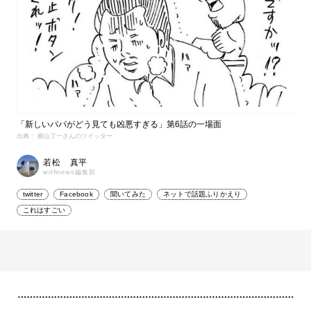
「新しいパパがどう見ても凶悪すぎる」第6話の一場面
出典： 横山了一さんのツイッター
若松 真平
withnews編集部
twitter
Facebook
聞いてみた
ネットで話題ふりかえり
これはすごい