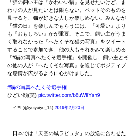
「猫の飼い主は『かわいい猫』を見せたいけど、ま
わりの人が見たいとは限らない。ペットそのものを
見せると、猫が好きな人しか楽しめない。みんなが
『猫の日』を楽しんでもらうには、『可愛い』より
も『おもしろい』かが重要。そこで、飼い主がうま
く取れなかった『へたくそな猫の写真』をツイート
することで参加でき、他の人もそれをみて楽しめる
『#猫の写真へたくそ選手権』を開催し、飼い主とそ
の他の人が『へたくそな写真』を通じてポジティブ
な感情が広がるように心がけました」
#猫の写真へたくそ選手権
ひどい顔(笑)
pic.twitter.com/b8uWllYsn9
— イヨ (@iyoiyoiyo_14)
2019年2月20日
日本では「天空の城ラピュタ」の放送に合わせた