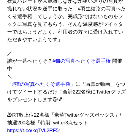
祝賀パレードが大混雑しなかなか狙い通りの写真が
撮れない状況を逆手に取った #羽生結弦の写真へた
くそ選手権 でしょうか。完成形ではないものをフ
ックに写真を見てもらう、そんな温度感がツイッタ
ーではちょうどよく、利用者の方々に受け入れてい
ただきやすいようです」
／
誰が一番へたくそ？
#猫の写真へたくそ選手権
開催
中
＼
「
#猫の写真へたくそ選手権
」に「写真or動画」をつ
けてツイートするだけ！合計222名様にTwitterグッズ
をプレゼントします🐱💕
🎁RT数上位22名様「豪華Twitterグッズボックス」/
抽選200名様「特製Twitter3点セット」
https://t.co/kqTVL2RF5r