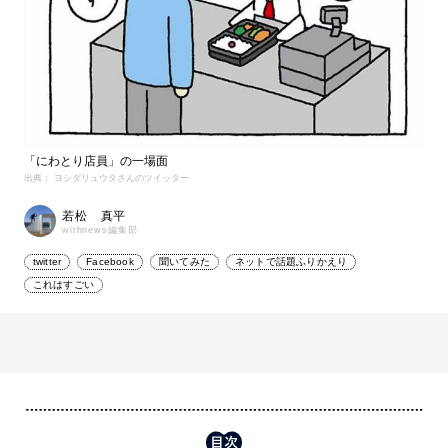
「にわとり店員」の一場面
出典： ヨシダリュウタさんのツイッター
若松 真平
withnews編集部
twitter
Facebook
聞いてみた
ネットで話題ふりかえり
これはすごい