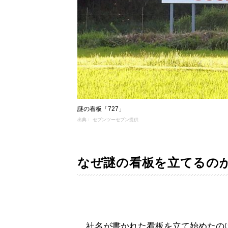
謎の看板「727」
出典： セブンツーセブン提供
なぜ謎の看板を立てるの
社名が書かれた看板を立て始めたのは