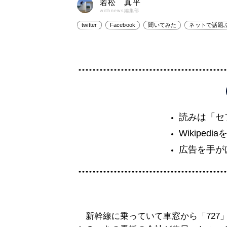
若松 真平
withnews編集部
twitter
Facebook
聞いてみた
ネットで話題
読みは「セ
Wikiped
広告を手が
新幹線に乗っていて車窓から「727