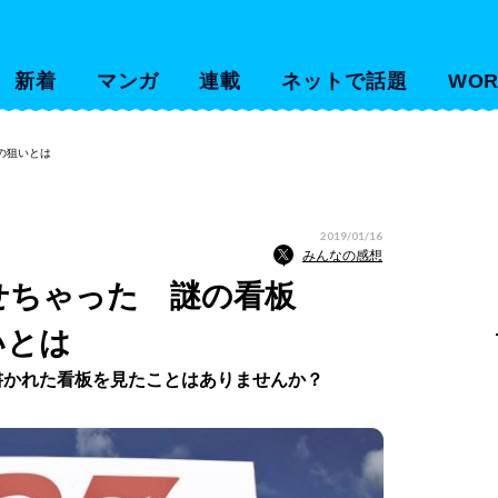
新着
マンガ
連載
ネットで話題
WOR
告の狙いとは
2019/01/16
みんなの感想
ま載せちゃった 謎の看板
いとは
書かれた看板を見たことはありませんか？