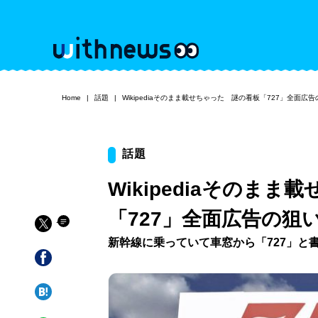
Home
話題
Wikipediaそのまま載せちゃった 謎の看板「727」全面広
話題
Wikipediaそのま
「727」全面広告の狙
新幹線に乗っていて車窓から「727」と