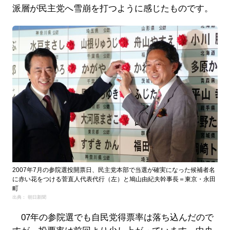
派層が民主党へ雪崩を打つように感じたものです。
2007年7月の参院選投開票日、民主党本部で当選が確実になった候補者名
に赤い花をつける菅直人代表代行（左）と鳩山由紀夫幹事長＝東京・永田
町
出典： 朝日新聞
07年の参院選でも自民党得票率は落ち込んだので