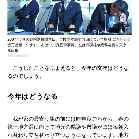
2007年7月の参院選投開票日、自民党本部で敗因について取材に語る安倍
晋三首相（中央）。右は中川秀直幹事長、左は丹羽雄哉総務会長＝東京・
永田町
出典： 朝日新聞
こうしたことをふまえると、今年の亥年はどうな
るのでしょう。
今年はどうなる
我が家の最寄り駅の前には昨年秋ごろから、春の
統一地方選に向けて地元の県議や市議がほぼ毎朝入
れ替わり立ち替わり立つようになっています。地方