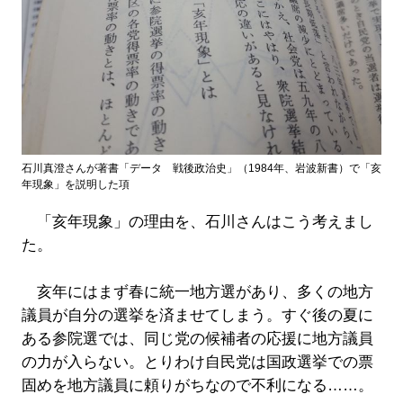
石川真澄さんが著書「データ 戦後政治史」（1984年、岩波新書）で「亥
年現象」を説明した項
「亥年現象」の理由を、石川さんはこう考えまし
た。
亥年にはまず春に統一地方選があり、多くの地方
議員が自分の選挙を済ませてしまう。すぐ後の夏に
ある参院選では、同じ党の候補者の応援に地方議員
の力が入らない。とりわけ自民党は国政選挙での票
固めを地方議員に頼りがちなので不利になる……。