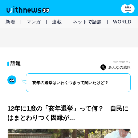
新着
マンガ
連載
ネットで話題
WORLD
2019/01/12
話題
みんなの感想
亥年の選挙はいわくつきって聞いたけど？
12年に1度の「亥年選挙」って何？ 自民に
はまとわりつく因縁が…