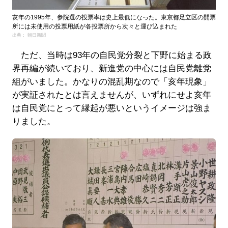
亥年の1995年、参院選の投票率は史上最低になった。東京都足立区の開票
所には未使用の投票用紙が各投票所から次々と運び込まれた
出典： 朝日新聞
ただ、当時は93年の自民党分裂と下野に始まる政
界再編が続いており、新進党の中心には自民党離党
組がいました。かなりの混乱期なので「亥年現象」
が実証されたとは言えませんが、いずれにせよ亥年
は自民党にとって縁起が悪いというイメージは強ま
りました。