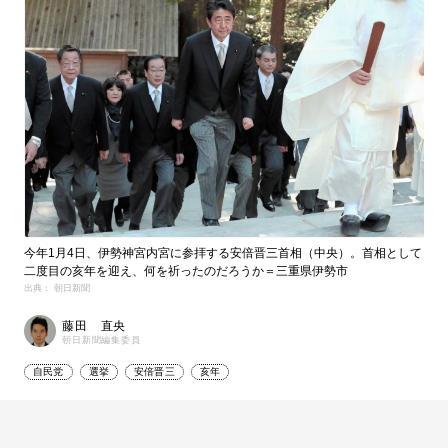
今年1月4日、伊勢神宮内宮に参拝する安倍晋三首相（中央）。首相として
二度目の亥年を迎え、何を祈ったのだろうか＝三重県伊勢市
出典： 朝日新聞
藤田 直央
朝日新聞編集委員
自民党
選挙
安倍晋三
亥年