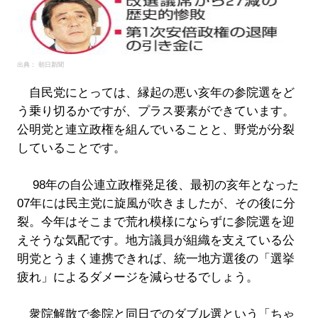
出典： 朝日新聞
自民党にとっては、縁起の悪い亥年の参院選をど
う乗り切るかですが、プラス要素ができています。
公明党と連立政権を組んでいることと、野党が分裂
していることです。
98年の自公連立政権発足後、最初の亥年となった
07年には民主党に旋風が吹きましたが、その後に分
裂。今年はそこまで荒れ模様にならずに参院選を迎
えそうな気配です。地方議員が組織を支えている公
明党とうまく連携できれば、統一地方選後の「選挙
疲れ」によるダメージを減らせるでしょう。
衆院解散で参院と同日でのダブル選という「ちゃ