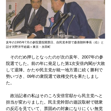
亥年の1995年7月の参院選投開票日、自民党本部で森喜朗幹事長（右）と
話す河野洋平総裁＝東京・永田町
そのだめ押しとなったのが次の亥年、2007年の参
院選でした。前の年に発足した第1次安倍内閣が大敗
して退陣。かたや民主党が統一地方選に続く勝利で
勢いづき、09年の衆院選で政権交代を果たしまし
た。
政治記者の私はそのころ安倍官邸から民主党へと
担当が変わりました。民主党幹部の遊説取材で聴衆
の反応を見ていて、票固めの対象になりにくい無党