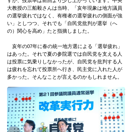
すが、投票率は前回より少し上がっています。中央
大教授の三船毅さんは当時、「亥年現象は地方議員
の選挙疲れではなく、有権者の選挙疲れの側面が強
い」としつつ、それでも「自民党批判が選挙（へ
の）関心を高め」たと指摘しました。
亥年の07年に春の統一地方選による「選挙疲れ」
はあった。それで夏の参院選では自民党を支える人
は投票に気乗りしなかったが、自民党を批判する人
は疲れを忘れて投票所へ行き、民主党に入れた人が
多かった。そんなことが言えるのかもしれません。