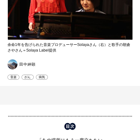
余命1年を告げられた音楽プロデューサーSolayaさん（右）と歌手の朝倉
さやさん＝Solaya Label提供
田中紳顕
音楽
がん
病気