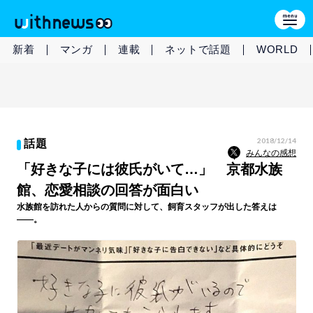
新着
マンガ
連載
ネットで話題
WORLD
2018/12/14
話題
みんなの感想
「好きな子には彼氏がいて…」 京都水族
館、恋愛相談の回答が面白い
水族館を訪れた人からの質問に対して、飼育スタッフが出した答えは
――。