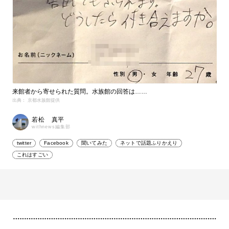
来館者から寄せられた質問。水族館の回答は……
出典： 京都水族館提供
若松 真平
withnews編集部
twitter
Facebook
聞いてみた
ネットで話題ふりかえり
これはすごい