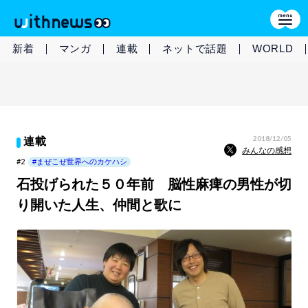
新着
マンガ
連載
ネットで話題
WORLD
2018/12/05
連載
みんなの感想
#2
#まぜこぜ世界へのカケハシ
石投げられた５０年前 脳性麻痺の男性が切
り開いた人生、仲間と歌に