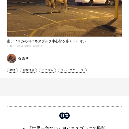
南アフリカのヨハネスブルク中心部を歩くライオン
出典： Lion & Safari Park提供
石原孝
動物
熊本地震
アフリカ
フェイクニュース
「世界一危ない」ヨハネスブルクで撮影