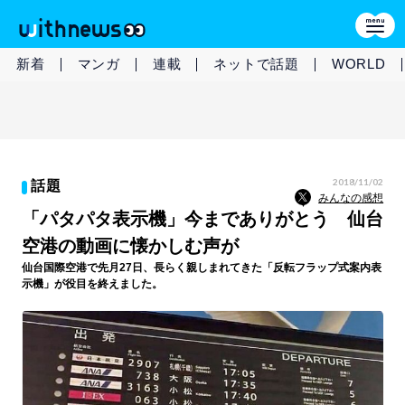
新着
マンガ
連載
ネットで話題
WORLD
2018/11/02
話題
みんなの感想
「パタパタ表示機」今までありがとう 仙台
空港の動画に懐かしむ声が
仙台国際空港で先月27日、長らく親しまれてきた「反転フラップ式案内表
示機」が役目を終えました。