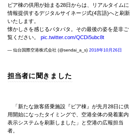
ピア棟の供用が始まる28日からは、リアルタイムに
情報提供するデジタルサイネージ式(4言語)へと刷新
いたします。
懐かしさを感じるパタパタ。その最後の姿を是非ご
覧ください。
pic.twitter.com/QCDi5ubc8t
— 仙台国際空港株式会社 (@sendai_a_s)
2018年10月26日
担当者に聞きました
「新たな旅客搭乗施設『ピア棟』が先月28日に供
用開始になったタイミングで、空港全体の発着案内
表示システムを刷新しました」と空港の広報担当
者。