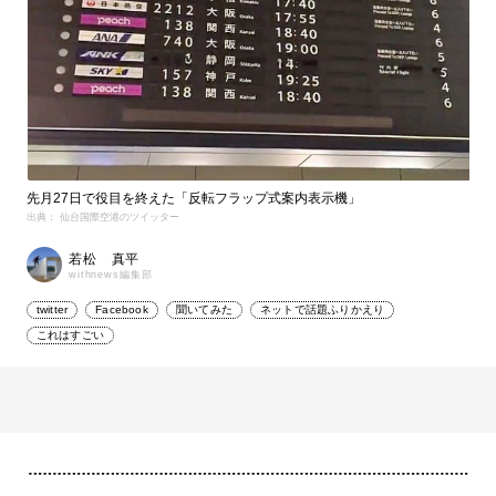
先月27日で役目を終えた「反転フラップ式案内表示機」
出典： 仙台国際空港のツイッター
若松 真平
withnews編集部
twitter
Facebook
聞いてみた
ネットで話題ふりかえり
これはすごい