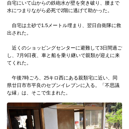
自宅にいて山からの鉄砲水が壁を突き破り、腰まで
水につまりながら必死で2階に逃げて助かった。
自宅は土砂で1.5メートル埋まり、翌日自衛隊に救
出された。
近くのショッピングセンターに避難して3日間過ご
し、7月9日夜、車と船を乗り継いで親類が迎えに来
てくれた。
午後7時ごろ、25キロ西にある親類宅に近い、同
県廿日市市平良のセブンイレブンに入る。「不思議
な縁」は、そこで生まれた。