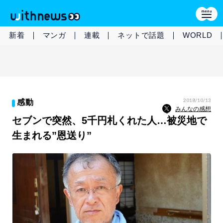
新着
マンガ
連載
ネットで話題
WORLD
2018/10/13
感動
みんなの感想
セブンで突然、5千円札くれた人…被災地で
生まれる”恩送り”