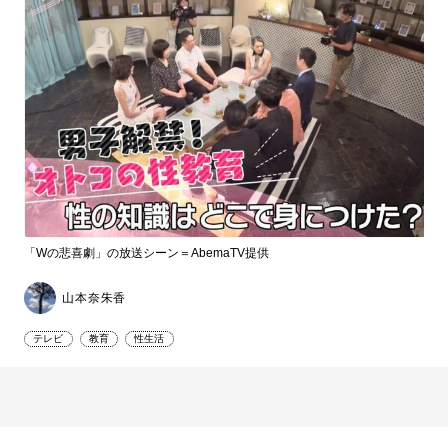
「Wの悲喜劇」の放送シーン＝AbemaTV提供
山本奈朱香
テレビ
教育
性生活