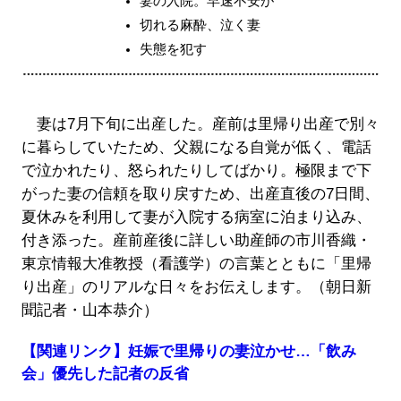
妻の入院。早速不安が
切れる麻酔、泣く妻
失態を犯す
妻は7月下旬に出産した。産前は里帰り出産で別々
に暮らしていたため、父親になる自覚が低く、電話
で泣かれたり、怒られたりしてばかり。極限まで下
がった妻の信頼を取り戻すため、出産直後の7日間、
夏休みを利用して妻が入院する病室に泊まり込み、
付き添った。産前産後に詳しい助産師の市川香織・
東京情報大准教授（看護学）の言葉とともに「里帰
り出産」のリアルな日々をお伝えします。（朝日新
聞記者・山本恭介）
【関連リンク】妊娠で里帰りの妻泣かせ…「飲み
会」優先した記者の反省