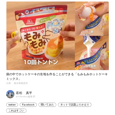
袋の中でホットケーキの生地を作ることができる「もみもみホットケーキ
ミックス」
出典： 森永製菓提供
若松 真平
withnews編集部
twitter
Facebook
聞いてみた
ネットで話題ふりかえり
これはすごい