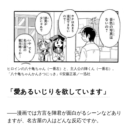
ヒロインの八十亀ちゃん（一番左）と、主人公の陣くん（一番右）。
「八十亀ちゃんかんさつにっき」©安藤正基／一迅社
「愛あるいじりを欲しています」
――漫画では方言を陣君が面白がるシーンなどあり
ますが、名古屋の人はどんな反応ですか。