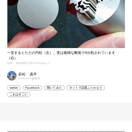
一見するとただの円柱（左）。実は複雑な断面で4分割されています
（右）
出典： 熊本精研工業のYouTubeより
若松 真平
withnews編集部
twitter
Facebook
聞いてみた
ネットで話題ふりかえり
これはすごい