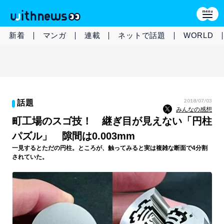
新着
マンガ
連載
ネットで話題
WORLD
2018/07/03
話題
みんなの感想
町工場のスゴ技！ 継ぎ目が見えない「円柱
パズル」 隙間は0.003mm
一見するとただの円柱。ところが、触ってみると実は複雑な断面で4分割
されていた。