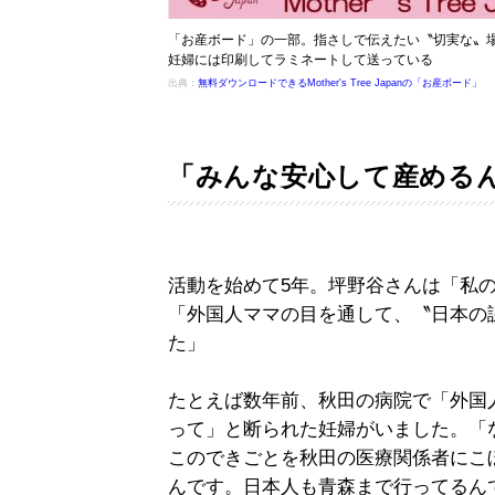
「お産ボード」の一部。指さしで伝えたい〝切実な〟
妊婦には印刷してラミネートして送っている
出典：
無料ダウンロードできるMother's Tree Japanの「お産ボード」
「みんな安心して産める
活動を始めて5年。坪野谷さんは「私
「外国人ママの目を通して、〝日本の
た」
たとえば数年前、秋田の病院で「外国
って」と断られた妊婦がいました。「
このできごとを秋田の医療関係者にこ
んです。日本人も青森まで行ってるん