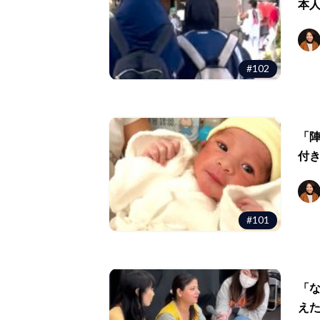
本
#102
「
付
#101
「
え