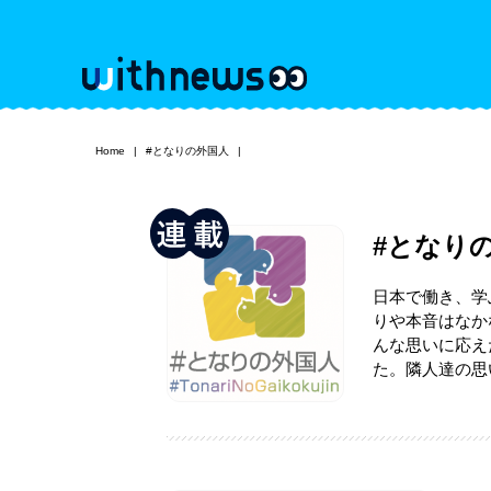
Home
#となりの外国人
#となり
日本で働き、学
りや本音はなか
んな思いに応え
た。隣人達の思