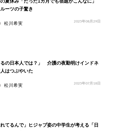
本の夏休み「たった1カ月でも宿題がこんなに」
国ルーツの子驚き
2025年08月29日
松川希実
困るの日本人では？」 介護の夜勤明けインドネ
ア人はつぶやいた
2025年07月18日
松川希実
慣れてるんで」ヒジャブ姿の中学生が考える「日