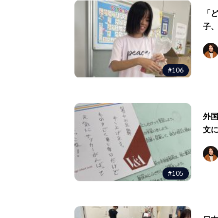
「
子
#106
外
文
#105