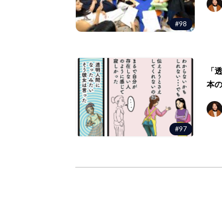
#98
「
本
#97