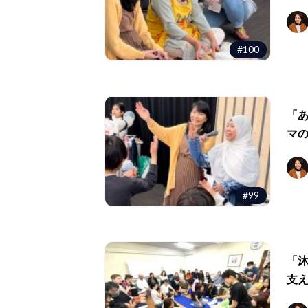
#100
「
マ
#99
「
支