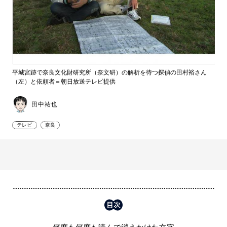
平城宮跡で奈良文化財研究所（奈文研）の解析を待つ探偵の田村裕さん
（左）と依頼者＝朝日放送テレビ提供
田中祐也
テレビ
奈良