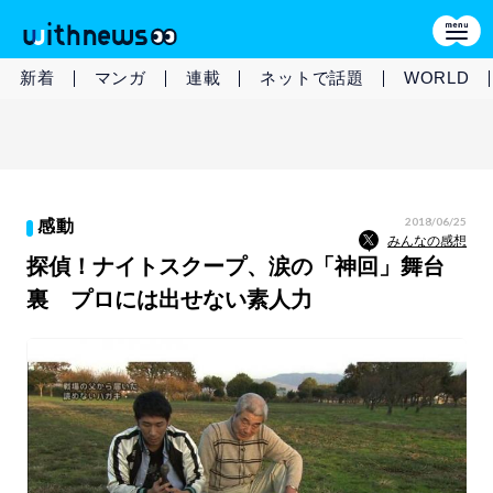
新着
マンガ
連載
ネットで話題
WORLD
2018/06/25
感動
みんなの感想
探偵！ナイトスクープ、涙の「神回」舞台
裏 プロには出せない素人力