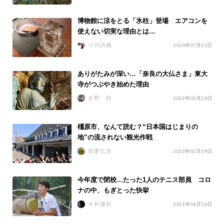
博物館に涼をとる「氷柱」登場 エアコンを
使えない切実な理由とは…
小川詩織
2024年07月13日
ありがたみが深い…「奈良の大仏さま」東大
寺がつぶやき始めた理由
水野 梓
2022年05月24日
橿原市、なんて読む？“日本国はじまりの
地”の流されない観光作戦
我妻弘崇
2022年02月19日
今年度で閉校…たった1人のテニス部員 コロ
ナの中、もぎとった快挙
今村優莉
2021年06月16日