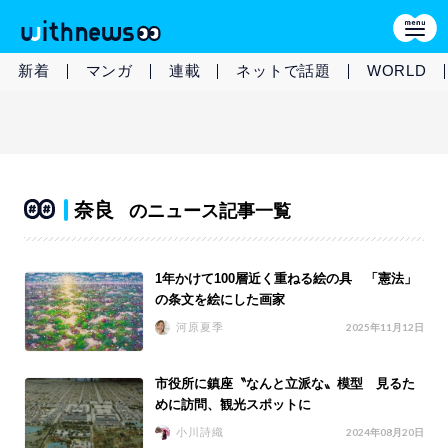
新着
マンガ
連載
ネットで話題
WORLD
奈良
のニュース記事一覧
1年かけて100層近く重ねる絵の具 「憲法」
の条文を絵にした画家
河原夏季
2025年11月12日
市役所に鎮座〝なんと立派な〟模型 見るた
めに訪問、観光スポットに
小川詩織
2024年08月20日