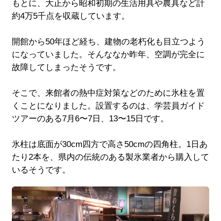
もとに、大正から昭和初期の生活用具や農具など計
約4万5千点を収蔵しています。
開館から50年ほど経ち、建物の老朽化も目立つよう
になっていました。そんななか昨年、空調が完全に
故障してしまったそうです。
そこで、来館者の熱中症対策などのために氷柱を置
くことになりました。設置するのは、学芸員ガイド
ツアーのある7月6〜7日、13〜15日です。
氷柱は底面が30cm四方で高さ50cmの四角柱。1日あ
たり2本を、県内の伝統のある製氷業者から購入して
いるそうです。