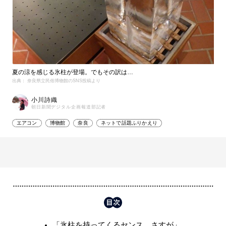
夏の涼を感じる氷柱が登場。でもその訳は…
出典： 奈良県立民俗博物館のSNS投稿より
小川詩織
朝日新聞デジタル企画報道部記者
エアコン
博物館
奈良
ネットで話題ふりかえり
「氷柱を持ってくるセンス、さすが」