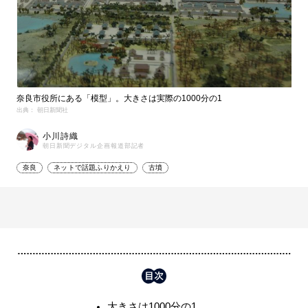
奈良市役所にある「模型」。大きさは実際の1000分の1
出典： 朝日新聞社
小川詩織
朝日新聞デジタル企画報道部記者
奈良
ネットで話題ふりかえり
古墳
大きさは1000分の1