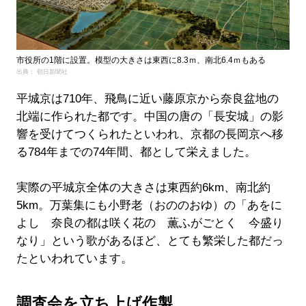
市役所の1階に設置。模型の大きさは東西に8.3ｍ、南北6.4ｍもある
出典： 朝日新聞社
平城京は710年、飛鳥に近い藤原京から奈良盆地の
北端に作られた都です。中国の唐の「長安城」の影
響を受けてつくられたといわれ、京都の長岡京へ移
る784年までの74年間、都として栄えました。
実際の平城京全体の大きさは東西約6km、南北約
5km。万葉集にも小野老（おののおゆ）の「あをに
よし 奈良の都は咲く花の 薫ふがごとく 今盛り
なり」という歌があるほど、とても繁栄した都だっ
たといわれています。
調査会を立ち上げ作製