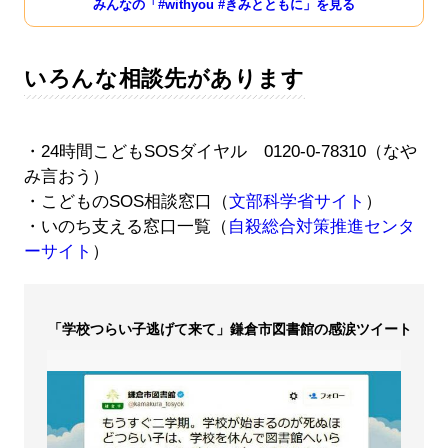
みんなの「#withyou #きみとともに」を見る
いろんな相談先があります
・24時間こどもSOSダイヤル 0120-0-78310（なや
み言おう）
・こどものSOS相談窓口（
文部科学省サイト
）
・いのち支える窓口一覧（
自殺総合対策推進センタ
ーサイト
）
「学校つらい子逃げて来て」鎌倉市図書館の感涙ツイート