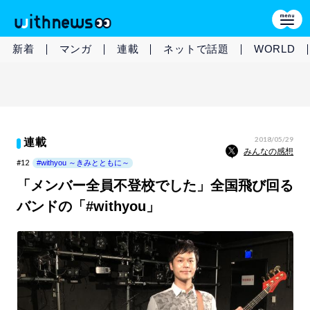
新着
マンガ
連載
ネットで話題
WORLD
2018/05/29
連載
みんなの感想
#12
#withyou ～きみとともに～
「メンバー全員不登校でした」全国飛び回る
バンドの「#withyou」