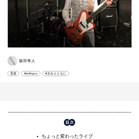
阪田隼人
音楽
#withyou
#きみとともに
ちょっと変わったライブ