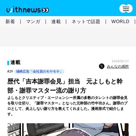
新着
マンガ
連載
ネットで話題
WORLD
2018/05/17
連載
みんなの感想
#29
城崎広告「会社員のモヤモヤ」
歴代「吉本謝罪会見」担当 元よしもと幹
部・謝罪マスター流の謝り方
よしもとクリエティブ・エージェンシー所属の多数のタレントの謝罪会見
を取り仕切り、「謝罪マスター」となった元幹部の竹中功さん。謝罪のプ
ロとして、炎上しない謝り方を教えてくれました。漫画形式で紹介しま
す。