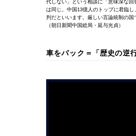
代しない」という相談に「意味深な回
は同じ。中国13億人のトップに君臨
判だといいます。厳しい言論統制の国
（朝日新聞中国総局・延与光貞）
車をバック＝「歴史の逆