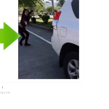
」！
作者は不明