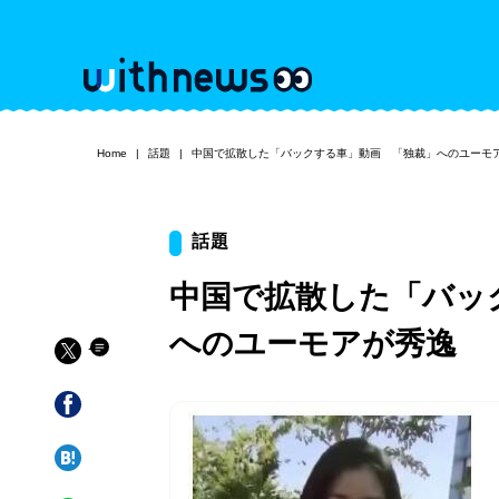
Home
話題
中国で拡散した「バックする車」動画 「独裁」へのユーモ
話題
中国で拡散した「バッ
へのユーモアが秀逸