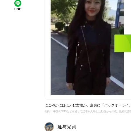
LINE!
にこやかにほほえむ女性が、唐突に「バックオーライ
出典： 中国のSNSなどを通じて記者が入手した動画から作成。動画の原
延与光貞