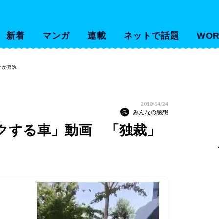
新着
マンガ
連載
ネットで話題
WOR
アが秀逸
2018/04/24
みんなの感想
クする車」動画 「独裁」