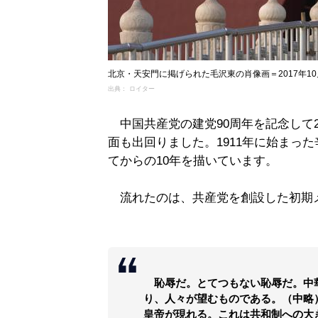
北京・天安門に掲げられた毛沢東の肖像画＝2017年10
出典： ロイター
中国共産党の建党90周年を記念して2
面も出回りました。1911年に始まっ
てからの10年を描いています。
流れたのは、共産党を創設した初期
恥辱だ。とてつもない恥辱だ。中
り、人々が望むものである。（中略
皇帝が現れる。これは共和制への大