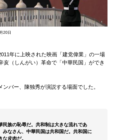
月20日
011年に上映された映画「建党偉業」の一場
た辛亥（しんがい）革命で「中華民国」ができ
メンバー、陳独秀が演説する場面でした。
華民族の恥辱だ。共和制は大きな流れであ
）みなさん、中華民国は共和国だ。共和国に
きな皮肉だ。