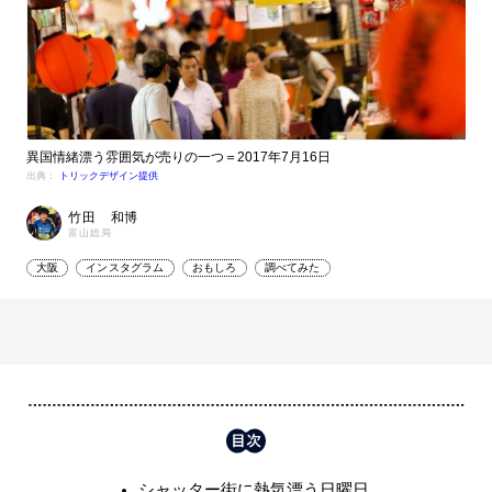
異国情緒漂う雰囲気が売りの一つ＝2017年7月16日
出典：
トリックデザイン提供
竹田 和博
富山総局
大阪
インスタグラム
おもしろ
調べてみた
シャッター街に熱気漂う日曜日