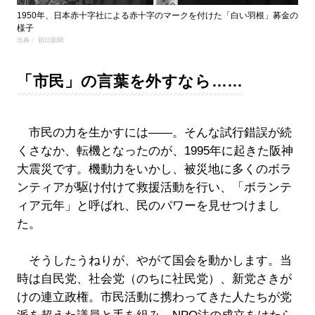
1950年、日本赤十字社による赤十字のマークを付けた「白い羽根」募金の
様子
出典： 朝日新聞
「市民」の言葉を外すなら……
市民の力を生かすには――。そんな試行錯誤が続
くさなか、転機となったのが、1995年に起きた阪神
大震災です。機動力をいかし、被災地に多くのボラ
ンティアが駆け付けて救援活動を行い、「ボランテ
ィア元年」と呼ばれ、民のパワーを見せつけまし
た。
そうしたうねりが、やがて国会を動かします。当
時は自民党、社会党（のちに社民党）、新党さきが
けの連立政権。市民活動に携わってきた人たちが党