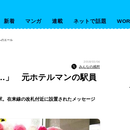
新着
マンガ
連載
ネットで話題
WOR
へのエール
2018/03/06
みんなの感想
…」 元ホテルマンの駅員
駅。在来線の改札付近に設置されたメッセージ