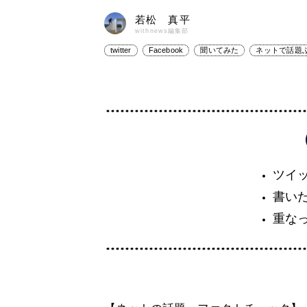
若松 真平
withnews編集部
twitter
Facebook
聞いてみた
ネットで話題
ツイ
書い
重な