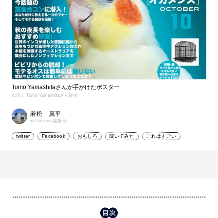
Tomo Yamashitaさんが手がけたポスター
出典： Tomo Yamashitaさん提供
若松 真平
withnews編集部
twitter
Facebook
おもしろ
聞いてみた
これはすごい