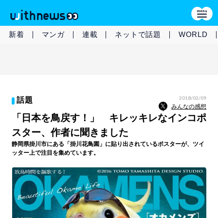
新着
マンガ
連載
ネットで話題
WORLD
2018/02/09
話題
みんなの感想
「日本を鳥戻す！」 キレッキレなインコポ
スター、作者に聞きました
静岡県掛川市にある「掛川花鳥園」に貼り出されているポスターが、ツイ
ッター上で注目を集めています。