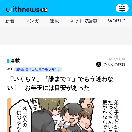
新着
マンガ
連載
ネットで話題
WORLD
2017/12/28
連載
みんなの感想
#11
城崎広告「会社員のモヤモヤ」
「いくら？」「誰まで？」でもう迷わな
い！ お年玉には目安があった