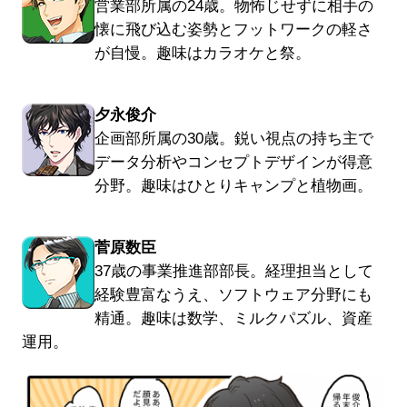
営業部所属の24歳。物怖じせずに相手の
懐に飛び込む姿勢とフットワークの軽さ
が自慢。趣味はカラオケと祭。
夕永俊介
企画部所属の30歳。鋭い視点の持ち主で
データ分析やコンセプトデザインが得意
分野。趣味はひとりキャンプと植物画。
菅原数臣
37歳の事業推進部部長。経理担当として
経験豊富なうえ、ソフトウェア分野にも
精通。趣味は数学、ミルクパズル、資産
運用。