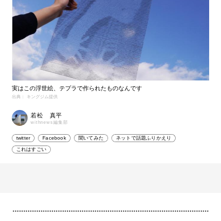
実はこの浮世絵、テプラで作られたものなんです
出典： キングジム提供
若松 真平
withnews編集部
twitter
Facebook
聞いてみた
ネットで話題ふりかえり
これはすごい