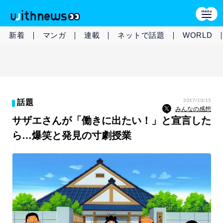
新着
マンガ
連載
ネットで話題
WORLD
2017/10/15
話題
みんなの感想
サザエさんが「働きに出たい！」と宣言した
ら…爆笑と発見の寸劇授業