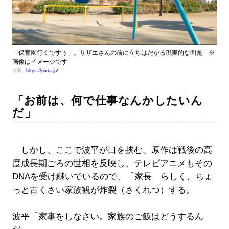
「保育園行くですぅ」。サザエさんの前に立ちはだかる現実的な問題 ※
画像はイメージです
出典：
https://pixta.jp/
「お前は、何で仕事なんかしたいん
だ」
しかし、ここで波平が口を挟む。原作は戦後の高
度成長期ごろの世相を反映し、テレビアニメもその
DNAを受け継いでいるので、「家長」らしく、ちょ
っと古くさい家族観が炸裂（さくれつ）する。
波平「家事をしなさい。家族のご飯はどうするん