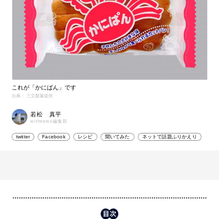
これが「かにぱん」です
出典： 三立製菓提供
若松 真平
withnews編集部
twitter
Facebook
レシピ
聞いてみた
ネットで話題ふりかえり