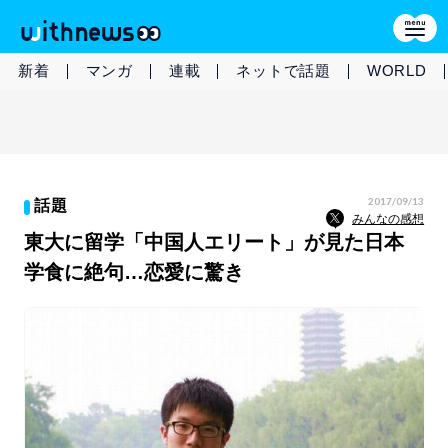
新着
マンガ
連載
ネットで話題
WORLD
2017/09/13
話題
みんなの感想
東大に留学「中国人エリート」が見た日本
学食に絶句…恋愛に驚き