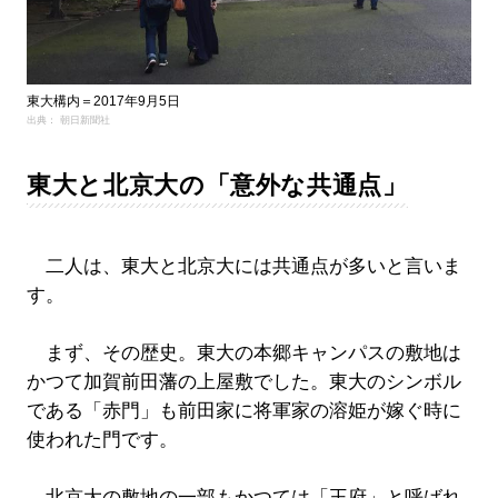
東大構内＝2017年9月5日
出典： 朝日新聞社
東大と北京大の「意外な共通点」
二人は、東大と北京大には共通点が多いと言いま
す。
まず、その歴史。東大の本郷キャンパスの敷地は
かつて加賀前田藩の上屋敷でした。東大のシンボル
である「赤門」も前田家に将軍家の溶姫が嫁ぐ時に
使われた門です。
北京大の敷地の一部もかつては「王府」と呼ばれ