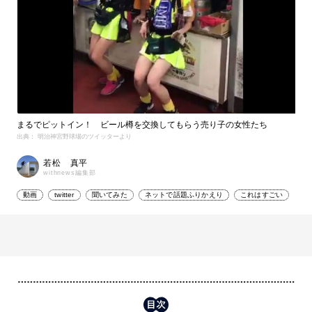
まるでピットイン！ ビール樽を交換してもらう売り子の女性たち
出典： 明治神宮野球場のツイッターより
若松 真平
withnews編集部
動画
twitter
聞いてみた
ネットで話題ふりかえり
これはすごい