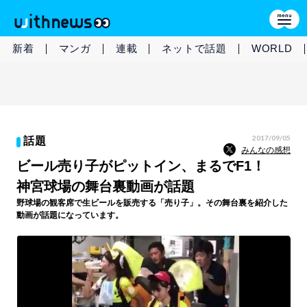
新着
マンガ
連載
ネットで話題
WORLD
2017/09/05
話題
みんなの感想
ビール売り子がピットイン、まるでF1！
神宮球場の舞台裏動画が話題
野球場の観客席で生ビールを販売する「売り子」。その舞台裏を紹介した
動画が話題になっています。