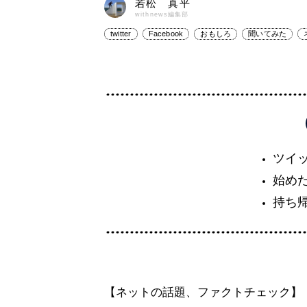
若松 真平
withnews編集部
twitter
Facebook
おもしろ
聞いてみた
ツイ
始め
持ち
【ネットの話題、ファクトチェック】