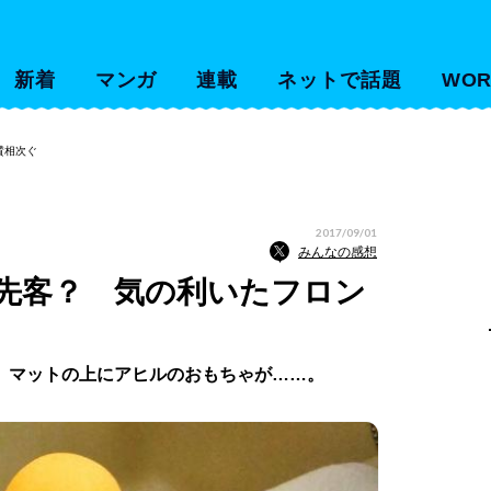
新着
マンガ
連載
ネットで話題
WOR
賛相次ぐ
2017/09/01
みんなの感想
先客？ 気の利いたフロン
、マットの上にアヒルのおもちゃが……。