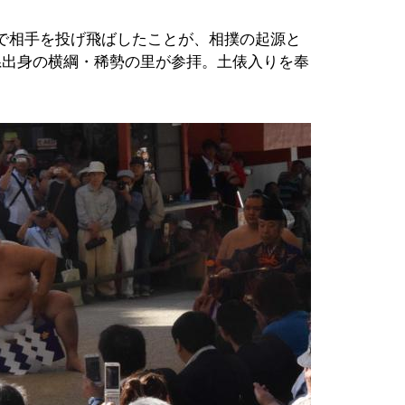
で相手を投げ飛ばしたことが、相撲の起源と
県出身の横綱・稀勢の里が参拝。土俵入りを奉