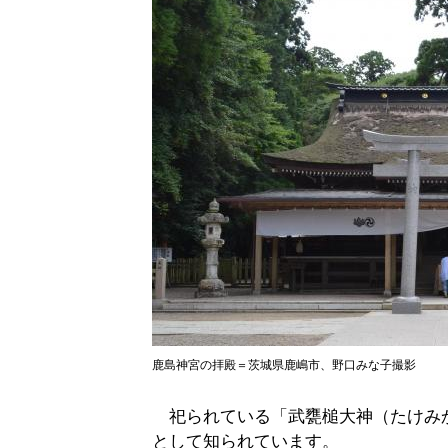
鹿島神宮の拝殿＝茨城県鹿嶋市、野口みな子撮影
祀られている「武甕槌大神（たけみ
として知られています。