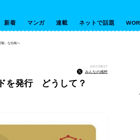
新着
マンガ
連載
ネットで話題
WOR
可能」な伝統へ
2017/08/27
みんなの感想
ードを発行 どうして？