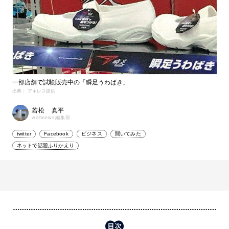
一部店舗で試験販売中の「瞬足うわばき」
出典： アキレス提供
若松 真平
withnews編集部
twitter
Facebook
ビジネス
聞いてみた
ネットで話題ふりかえり