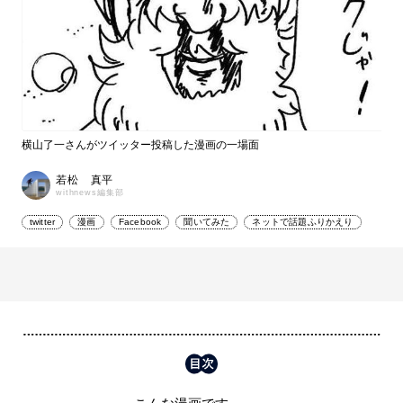
横山了一さんがツイッター投稿した漫画の一場面
若松 真平
withnews編集部
twitter
漫画
Facebook
聞いてみた
ネットで話題ふりかえり